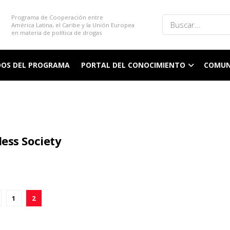
Programa de Cooperación entre
América Latina, el Caribe y la Unión Europea
en materia de política de drogas
DOS DEL PROGRAMA
PORTAL DEL CONOCIMIENTO
COMUN
ess Society
1
2