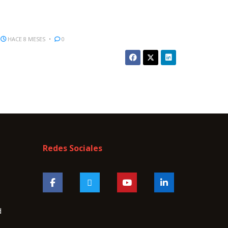
HACE 8 MESES
0
Redes Sociales
d