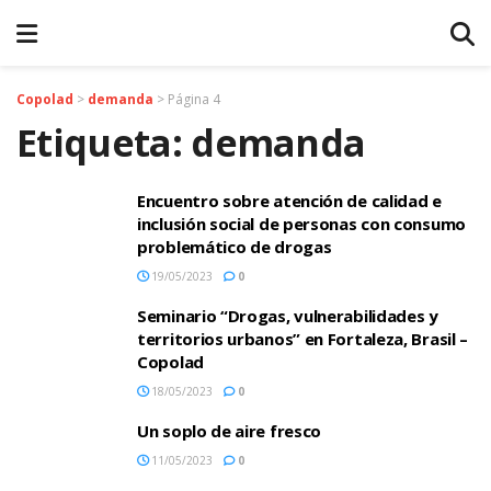
Copolad
>
demanda
>
Página 4
Etiqueta:
demanda
Encuentro sobre atención de calidad e
inclusión social de personas con consumo
problemático de drogas
19/05/2023
0
Seminario “Drogas, vulnerabilidades y
territorios urbanos” en Fortaleza, Brasil –
Copolad
18/05/2023
0
Un soplo de aire fresco
11/05/2023
0