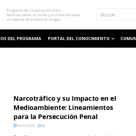
Programa de Cooperación entre
América Latina, el Caribe y la Unión Europea
en materia de política de drogas
DOS DEL PROGRAMA
PORTAL DEL CONOCIMIENTO
COMUN
Narcotráfico y su Impacto en el
Medioambiente: Lineamientos
para la Persecución Penal
05/12/2025
0