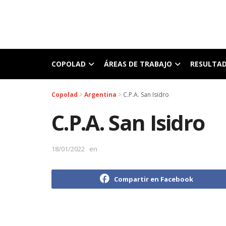
COPOLAD
ÁREAS DE TRABAJO
RESULTA
Copolad
>
Argentina
>
C.P.A. San Isidro
C.P.A. San Isidro
18/01/2022
en
Compartir en Facebook