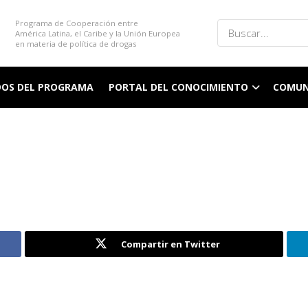
Programa de Cooperación entre
América Latina, el Caribe y la Unión Europea
en materia de política de drogas
DOS DEL PROGRAMA
PORTAL DEL CONOCIMIENTO
COMUN
Compartir en Twitter