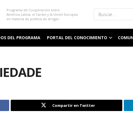
Programa de Cooperación entre
América Latina, el Caribe y la Unión Europea
en materia de política de drogas
DOS DEL PROGRAMA
PORTAL DEL CONOCIMIENTO
COMUN
RIEDADE
Compartir en Twitter