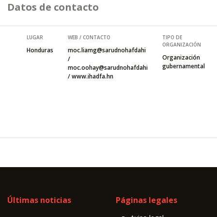
Datos de contacto
LUGAR
WEB / CONTACTO
TIPO DE
ORGANIZACIÓN
Honduras
moc.liamg@sarudnohafdahi
Organización
/
gubernamental
moc.oohay@sarudnohafdahi
/ www.ihadfa.hn
Últimas noticias
Páginas legales