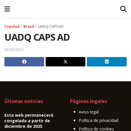
Copolad
>
Brasil
>
UADQ CAPS AD
UADQ CAPS AD
03/02/2022
Últimas noticias
Páginas legales
Aviso legal
Esta web permanecerá
Política de privacidad
congelada a partir de
diciembre de 2025
Política de cookies