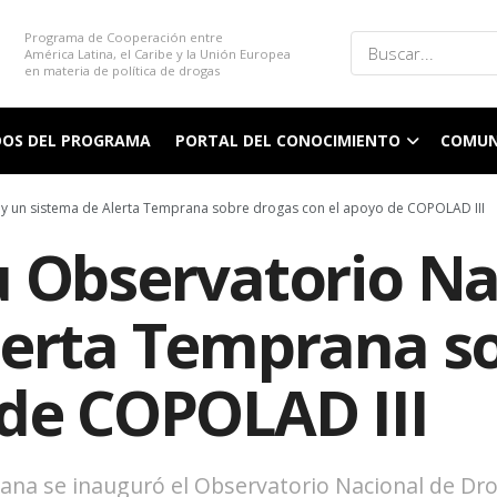
Programa de Cooperación entre
América Latina, el Caribe y la Unión Europea
en materia de política de drogas
DOS DEL PROGRAMA
PORTAL DEL CONOCIMIENTO
COMUN
 y un sistema de Alerta Temprana sobre drogas con el apoyo de COPOLAD III
u Observatorio Na
lerta Temprana s
 de COPOLAD III
ubana se inauguró el Observatorio Nacional de Dr