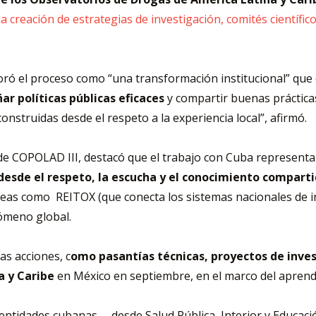
la creación de estrategias de investigación, comités científ
valoró el proceso como “una transformación institucional” qu
ar políticas públicas eficaces
y compartir buenas prácticas
onstruidas desde el respeto a la experiencia local”, afirmó.
r de COPOLAD III, destacó que el trabajo con Cuba representa 
desde el respeto, la escucha y el conocimiento compart
peas como REITOX (que conecta los sistemas nacionales de i
nómeno global.
as acciones, c
omo pasantías técnicas, proyectos de invest
a y Caribe
en México en septiembre, en el marco del aprendi
ntidades cubanas —desde Salud Pública, Interior y Educación 