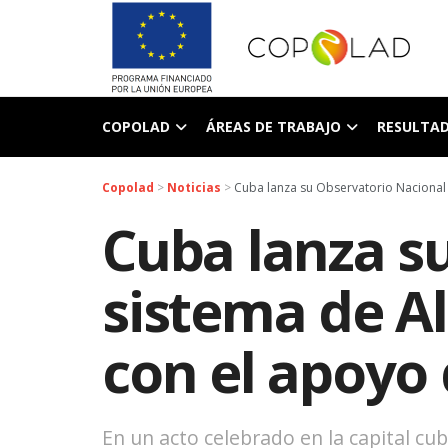
COPOLAD
ÁREAS DE TRABAJO
RESULTA
Copolad
>
Noticias
>
Cuba lanza su Observatorio Nacional
Cuba lanza s
sistema de A
con el apoyo
En un acto celebrado en la capital c