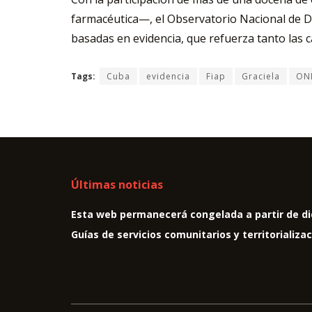
farmacéutica—, el Observatorio Nacional de 
basadas en evidencia, que refuerza tanto las 
Tags:
Cuba
evidencia
Fiap
Graciela
ON
Últimas noticias
Esta web permanecerá congelada a partir de di
Guías de servicios comunitarios y territorializa