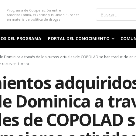
Programa de Cooperación entre
América Latina, el Caribe y la Unión Europea
en materia de política de drogas
DOS DEL PROGRAMA
PORTAL DEL CONOCIMIENTO
COMUN
e Dominica a través de los cursos virtuales de COPOLAD se han traducido en 
e otros sectores»
ientos adquirido
e Dominica a trav
ales de COPOLAD 