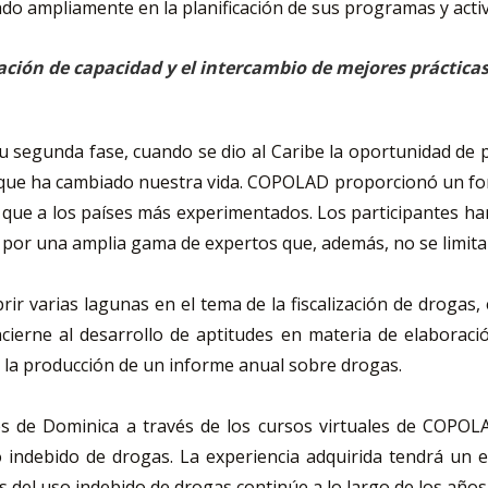
zado ampliamente en la planificación de sus programas y acti
ción de capacidad y el intercambio de mejores prácticas 
egunda fase, cuando se dio al Caribe la oportunidad de p
que ha cambiado nuestra vida. COPOLAD proporcionó un for
 que a los países más experimentados. Los participantes ha
por una amplia gama de expertos que, además, no se limitan
r varias lagunas en el tema de la fiscalización de drogas, e
cierne al desarrollo de aptitudes en materia de elaboraci
y la producción de un informe anual sobre drogas.
s de Dominica a través de los cursos virtuales de COPOL
 indebido de drogas. La experiencia adquirida tendrá un e
s del uso indebido de drogas continúe a lo largo de los años