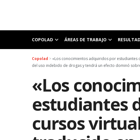
COPOLAD
ÁREAS DE TRABAJO
RESULTA
Copolad
>
«Los conocimientos adquiridos por estudiantes d
del uso indebido de drogas y tendrá un efecto dominó sobr
«Los conocim
estudiantes d
cursos virtu