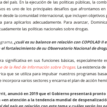
a del país. En la ejecución de las políticas públicas, la c
sos es uno de los principales desafíos que afrontamos en 
n desde la comunidad internacional, que incluyen objetivos p
da para aplicarlos adecuadamente. Para avanzar, Dominic
decuadamente las políticas nacionales sobre drogas.
rograma,
¿cuál es su balance en relación con COPOLAD II en
n el fortalecimiento de su Observatorio Nacional de drog
significativa en sus funciones básicas, especialmente en
e de la Red de Información sobre Drogas
. La existencia d
a que se utiliza para impulsar nuestros programas basados 
e incorpora varios sectores y encarna el plan de acción hemi
rrit, anunció en 2019 que el Gobierno presentará pronto
 «en atención a la tendencia mundial de despenalización
l del país en relación con este tema y cuáles serán los 