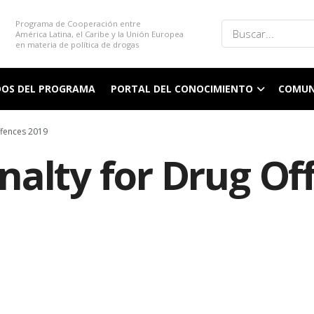
Programa de Cooperación entre
América Latina, el Caribe y la Unión Europea
en materia de política de drogas
DOS DEL PROGRAMA
PORTAL DEL CONOCIMIENTO
COMUN
ffences 2019
nalty for Drug Of