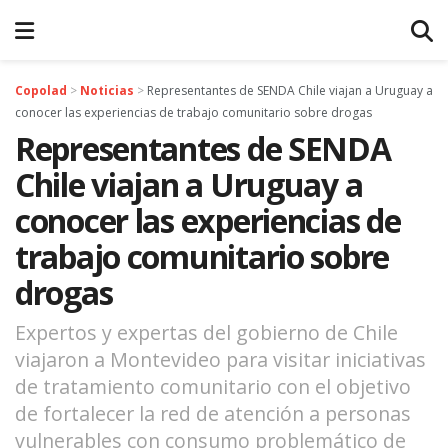
Copolad
>
Noticias
>
Representantes de SENDA Chile viajan a Uruguay a
conocer las experiencias de trabajo comunitario sobre drogas
Representantes de SENDA
Chile viajan a Uruguay a
conocer las experiencias de
trabajo comunitario sobre
drogas
Expertos y expertas del gobierno de Chile
viajaron a Montevideo para visitar iniciativas
de tratamiento comunitario con el objetivo
de fortalecer la red de atención a personas
vulnerables con consumo problemático de