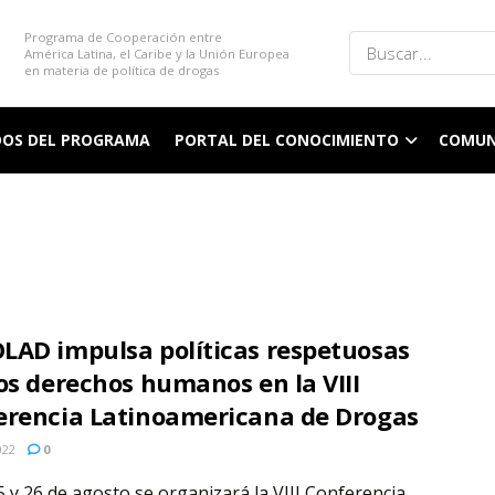
Programa de Cooperación entre
América Latina, el Caribe y la Unión Europea
en materia de política de drogas
DOS DEL PROGRAMA
PORTAL DEL CONOCIMIENTO
COMUN
LAD impulsa políticas respetuosas
os derechos humanos en la VIII
erencia Latinoamericana de Drogas
022
0
25 y 26 de agosto se organizará la VIII Conferencia