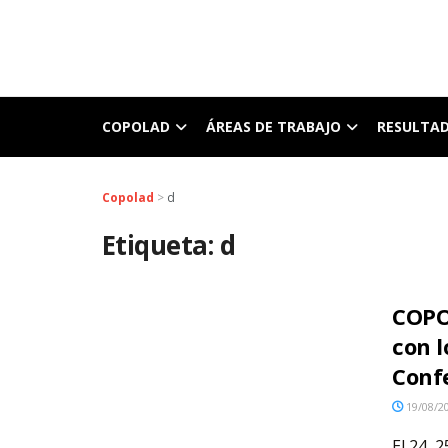
COPOLAD
ÁREAS DE TRABAJO
RESULTA
Copolad
>
d
Etiqueta:
d
COPO
con l
Conf
19/08/2
El 24, 