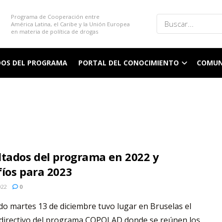
Programa de Cooperación entre
América Latina, el Caribe y la Unión Europea
en materia de política de drogas
DOS DEL PROGRAMA
PORTAL DEL CONOCIMIENTO
COMUN
ltados del programa en 2022 y
íos para 2023
022
0
do martes 13 de diciembre tuvo lugar en Bruselas el
 directivo del programa COPOLAD donde se reúnen los