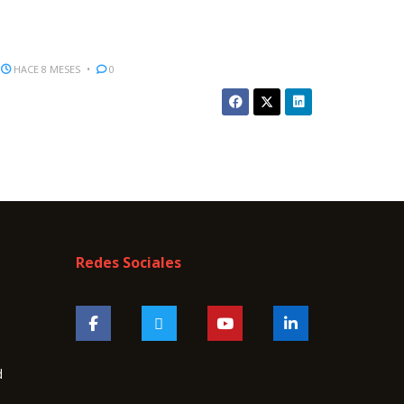
HACE 8 MESES
0
Redes Sociales
d