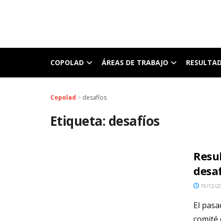
COPOLAD
ÁREAS DE TRABAJO
RESULTA
Copolad
>
desafíos
Etiqueta:
desafíos
Resu
desaf
19/12/2
El pasa
comité