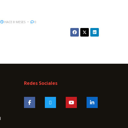
HACE 8 MESES
0
Redes Sociales
d