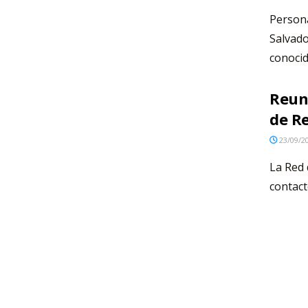
Persona
Salvado
conocid
Reun
de R
23/09/2
La Red 
contact