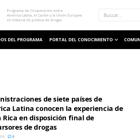
Programa de Cooperación entre
América Latina, el Caribe y la Unión Europea
en materia de política de drogas
DOS DEL PROGRAMA
PORTAL DEL CONOCIMIENTO
COMUN
istraciones de siete países de
ica Latina conocen la experiencia de
 Rica en disposición final de
ursores de drogas
024
0