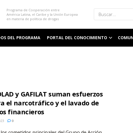
Programa de Cooperación entre
América Latina, el Caribe y la Unión Europea
en materia de política de drogas
DOS DEL PROGRAMA
PORTAL DEL CONOCIMIENTO
COMUN
LAD y GAFILAT suman esfuerzos
a el narcotráfico y el lavado de
os financieros
023
0
los cometidos principales del Grupo de Acción