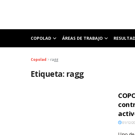
COPOLAD
ÁREAS DE TRABAJO
RESULTA
Copolad
>
ragg
Etiqueta:
ragg
COPO
contr
activ
01/12/2
Uno de 