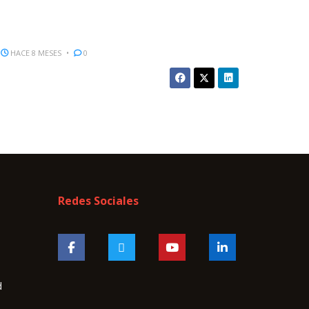
HACE 8 MESES
0
Redes Sociales
d